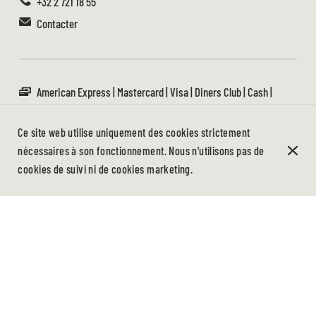
+32 2 721 18 55
Contacter
American Express
Mastercard
Visa
Diners Club
Cash
Carte de débit
Bancontact
Payconiq
Accès personnes à mobilité réduite
Ce site web utilise uniquement des cookies strictement
Terrasse
nécessaires à son fonctionnement. Nous n'utilisons pas de
Bar
cookies de suivi ni de cookies marketing.
Idéal pour les familles
Animaux acceptés
TRADITION, SAVEURS ET QUALITÉ DEPUIS
1981
Réservez une table en ligne ou par téléphone au
+32 2 721 18 55